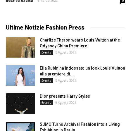
Rosalba Radica
-
4 Marzo 2022
0
Ultime Notizie Fashion Press
Charlize Theron wears Louis Vuitton at the
Odyssey China Premiere
5 Agosto 2026
Events
Ella Rubin ha indossato un look Louis Vuitton
alla premiere di...
5 Agosto 2026
Events
Dior presents Harry Styles
5 Agosto 2026
Events
SUMO Turns Archival Fashion into a Living
Exhibition in Berlin