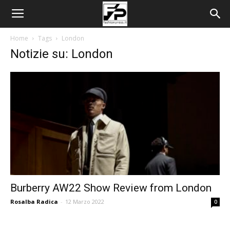
Home
Tags
London
Notizie su: London
Burberry AW22 Show Review from London
Rosalba Radica
-
12 Marzo 2022
0