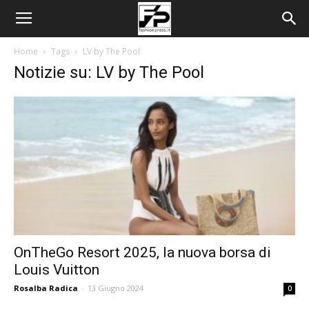
Home
Tags
LV by The Pool
Notizie su: LV by The Pool
OnTheGo Resort 2025, la nuova borsa di
Louis Vuitton
Rosalba Radica
-
13 Giugno 2024
0