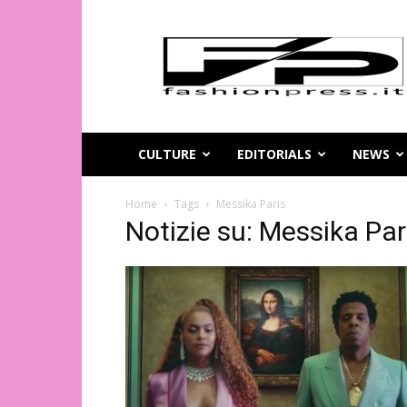
Magazine
di
moda
online
–
FashionPress.it
CULTURE
EDITORIALS
NEWS
Home
Tags
Messika Paris
Notizie su: Messika Par