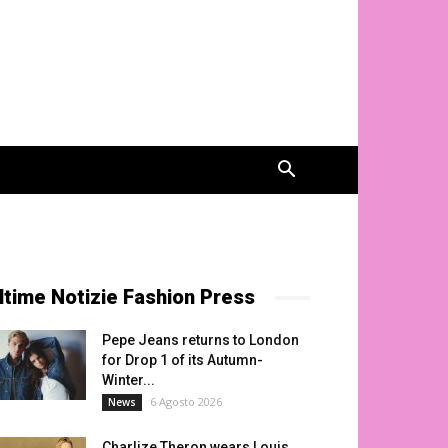
ltime Notizie Fashion Press
Pepe Jeans returns to London
for Drop 1 of its Autumn-
Winter...
6 Agosto 2026
News
Charlize Theron wears Louis