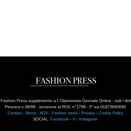
ashion Press supplemento a L'Opinionista Giornale Online - tutti i diritti
Pescara n.08/08 - iscrizione al ROC n°1798 - P. iva 01873660680
Contact
-
About
-
ADV
-
Fashion news
-
Privacy
-
Cookie Policy
SOCIAL:
Facebook
-
X
-
Instagram