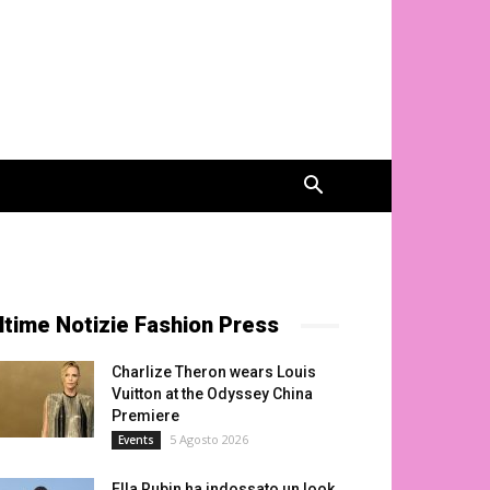
ltime Notizie Fashion Press
Charlize Theron wears Louis
Vuitton at the Odyssey China
Premiere
5 Agosto 2026
Events
Ella Rubin ha indossato un look