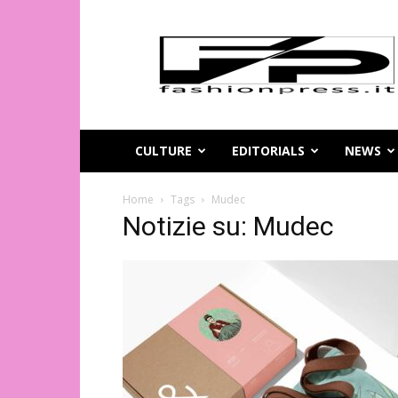
Magazine
di
moda
online
–
FashionPress.it
CULTURE
EDITORIALS
NEWS
Home
Tags
Mudec
Notizie su: Mudec