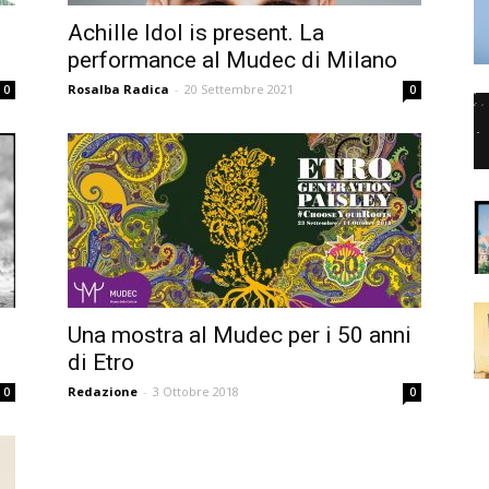
Achille Idol is present. La
performance al Mudec di Milano
Rosalba Radica
-
20 Settembre 2021
0
0
Una mostra al Mudec per i 50 anni
di Etro
Redazione
-
3 Ottobre 2018
0
0