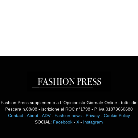
ashion Press supplemento a L'Opinionista Giornale Online - tutti i diritti
Pescara n.08/08 - iscrizione al ROC n°1798 - P. iva 01873660680
Contact
-
About
-
ADV
-
Fashion news
-
Privacy
-
Cookie Policy
SOCIAL:
Facebook
-
X
-
Instagram