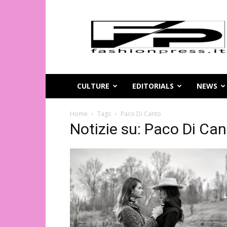
Magazine
di
moda
online
–
FashionPress.it
CULTURE
EDITORIALS
NEWS
Home
Tags
Paco Di Canto
Notizie su: Paco Di Ca