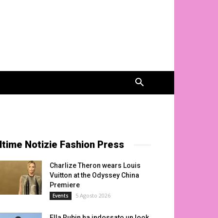
ltime Notizie Fashion Press
Charlize Theron wears Louis
Vuitton at the Odyssey China
Premiere
5 Agosto 2026
Events
Ella Rubin ha indossato un look