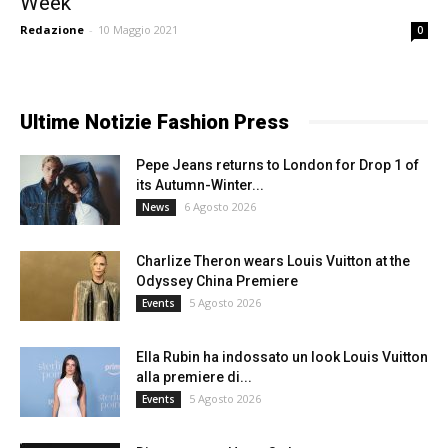
Week
Redazione
-
10 Maggio 2021
0
Ultime Notizie Fashion Press
Pepe Jeans returns to London for Drop 1 of
its Autumn-Winter...
6 Agosto 2026
News
Charlize Theron wears Louis Vuitton at the
Odyssey China Premiere
5 Agosto 2026
Events
Ella Rubin ha indossato un look Louis Vuitton
alla premiere di...
5 Agosto 2026
Events