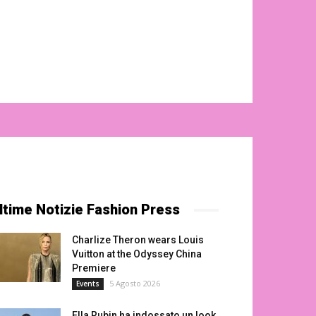
ltime Notizie Fashion Press
Charlize Theron wears Louis
Vuitton at the Odyssey China
Premiere
5 Agosto 2026
Events
Ella Rubin ha indossato un look