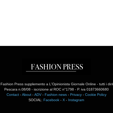
ashion Press supplemento a L'Opinionista Giornale Online - tutti i diritti
Pescara n.08/08 - iscrizione al ROC n°1798 - P. iva 01873660680
Contact
-
About
-
ADV
-
Fashion news
-
Privacy
-
Cookie Policy
SOCIAL:
Facebook
-
X
-
Instagram