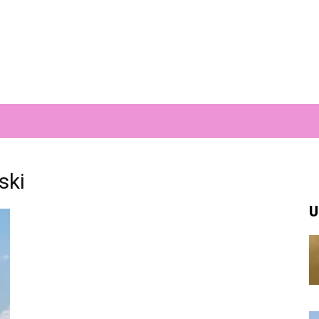
ski
U