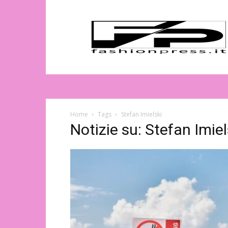
Magazine
di
moda
online
–
FashionPress.it
Home
Tags
Stefan Imielski
Notizie su: Stefan Imiel