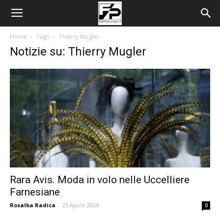
Home
Tags
Thierry Mugler
Notizie su: Thierry Mugler
Rara Avis. Moda in volo nelle Uccelliere
Farnesiane
Rosalba Radica
-
23 Aprile 2024
0