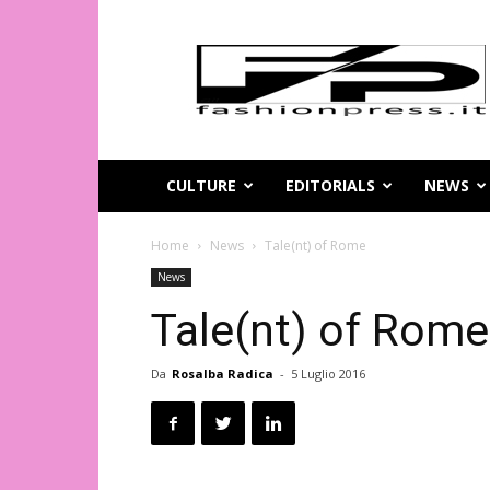
Magazine
di
moda
online
–
FashionPress.it
CULTURE
EDITORIALS
NEWS
Home
News
Tale(nt) of Rome
News
Tale(nt) of Rome
Da
Rosalba Radica
-
5 Luglio 2016