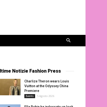
ltime Notizie Fashion Press
Charlize Theron wears Louis
Vuitton at the Odyssey China
Premiere
5 Agosto 2026
Events
Ella Rubin ha indossato un look