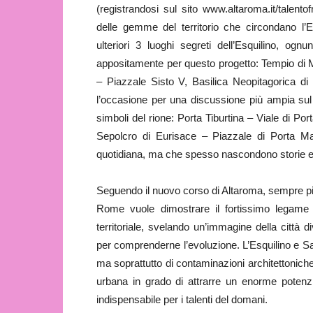
(registrandosi sul sito www.altaroma.it/talent
delle gemme del territorio che circondano l’
ulteriori 3 luoghi segreti dell’Esquilino, o
appositamente per questo progetto: Tempio di Mi
– Piazzale Sisto V, Basilica Neopitagorica di
l’occasione per una discussione più ampia sul 
simboli del rione: Porta Tiburtina – Viale di Po
Sepolcro di Eurisace – Piazzale di Porta Mag
quotidiana, ma che spesso nascondono storie ec
Seguendo il nuovo corso di Altaroma, sempre più 
Rome vuole dimostrare il fortissimo legame t
territoriale, svelando un’immagine della città 
per comprenderne l’evoluzione. L’Esquilino e San
ma soprattutto di contaminazioni architettonich
urbana in grado di attrarre un enorme potenzi
indispensabile per i talenti del domani.