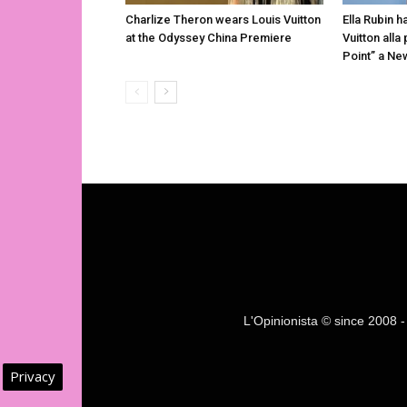
Charlize Theron wears Louis Vuitton
Ella Rubin h
at the Odyssey China Premiere
Vuitton alla
Point” a Ne
L'Opinionista © since 2008 - F
Privacy