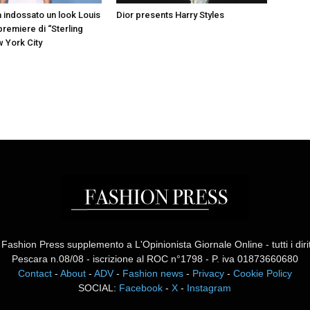
a indossato un look Louis
Dior presents Harry Styles
 premiere di “Sterling
w York City
ashion Press supplemento a L'Opinionista Giornale Online - tutti i diritti
Pescara n.08/08 - iscrizione al ROC n°1798 - P. iva 01873660680
Contact
-
About
-
ADV
-
Fashion news
-
Privacy
-
Cookie Policy
SOCIAL:
Facebook
-
X
-
Instagram