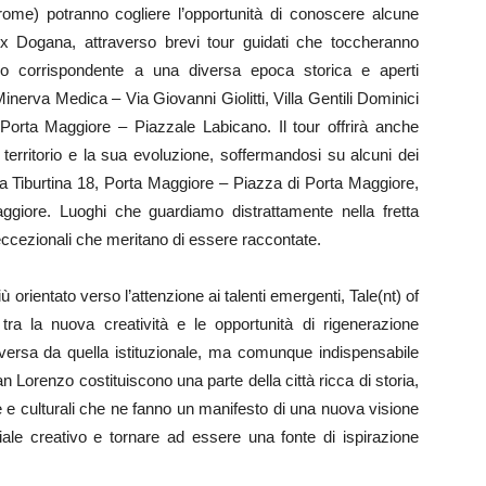
ofrome) potranno cogliere l’opportunità di conoscere alcune
Ex Dogana, attraverso brevi tour guidati che toccheranno
gnuno corrispondente a una diversa epoca storica e aperti
nerva Medica – Via Giovanni Giolitti, Villa Gentili Dominici
 Porta Maggiore – Piazzale Labicano. Il tour offrirà anche
territorio e la sua evoluzione, soffermandosi su alcuni dei
rta Tiburtina 18, Porta Maggiore – Piazza di Porta Maggiore,
giore. Luoghi che guardiamo distrattamente nella fretta
cezionali che meritano di essere raccontate.
orientato verso l’attenzione ai talenti emergenti, Tale(nt) of
ra la nuova creatività e le opportunità di rigenerazione
diversa da quella istituzionale, ma comunque indispensabile
 Lorenzo costituiscono una parte della città ricca di storia,
e e culturali che ne fanno un manifesto di una nuova visione
ale creativo e tornare ad essere una fonte di ispirazione