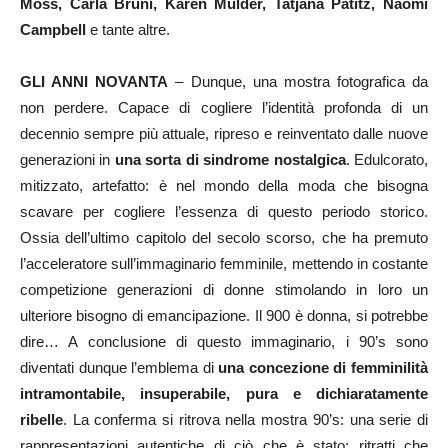
Moss, Carla Bruni, Karen Mulder, Tatjana Patitz, Naomi
Campbell
e tante altre.
GLI ANNI NOVANTA
– Dunque, una mostra fotografica da
non perdere. Capace di cogliere l’identità profonda di un
decennio sempre più attuale, ripreso e reinventato dalle nuove
generazioni in
una sorta di sindrome nostalgica
. Edulcorato,
mitizzato, artefatto: è nel mondo della moda che bisogna
scavare per cogliere l’essenza di questo periodo storico.
Ossia dell’ultimo capitolo del secolo scorso, che ha premuto
l’acceleratore sull’immaginario femminile, mettendo in costante
competizione generazioni di donne stimolando in loro un
ulteriore bisogno di emancipazione. Il 900 è donna, si potrebbe
dire… A conclusione di questo immaginario, i 90’s sono
diventati dunque l’emblema di
una concezione di femminilità
intramontabile, insuperabile, pura e dichiaratamente
ribelle
. La conferma si ritrova nella mostra 90’s: una serie di
rappresentazioni autentiche di ciò che è stato; ritratti che