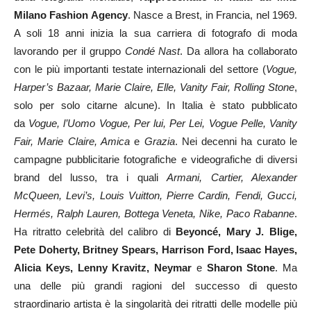
Milano Fashion Agency
. Nasce a Brest, in Francia, nel 1969.
A soli 18 anni inizia la sua carriera di fotografo di moda
lavorando per il gruppo
Condé Nast
. Da allora ha collaborato
con le più importanti testate internazionali del settore (
Vogue,
Harper’s Bazaar, Marie Claire, Elle, Vanity Fair, Rolling Stone
,
solo per solo citarne alcune). In Italia è stato pubblicato
da
Vogue, l’Uomo Vogue, Per lui, Per Lei, Vogue Pelle, Vanity
Fair, Marie Claire, Amica
e
Grazia
. Nei decenni ha curato le
campagne pubblicitarie fotografiche e videografiche di diversi
brand del lusso, tra i quali
Armani, Cartier, Alexander
McQueen, Levi’s, Louis Vuitton, Pierre Cardin, Fendi, Gucci,
Hermés, Ralph Lauren, Bottega Veneta, Nike, Paco Rabanne
.
Ha ritratto celebrità del calibro di
Beyoncé, Mary J. Blige,
Pete Doherty, Britney Spears, Harrison Ford, Isaac Hayes,
Alicia Keys, Lenny Kravitz, Neymar
e
Sharon Stone
. Ma
una delle più grandi ragioni del successo di questo
straordinario artista è la singolarità dei ritratti delle modelle più