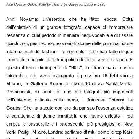
Kate Moss in ‘Golden Kate’ by Thierry Le Gouès for Esquire, 1993
Anni Novanta: un’estetica che ha fatto epoca. Colta
dall’obiettivo di un grande fotografo, capace di immortalare
l’essenza di quel periodo in maniera inequivocabile e di fissare
quindi volti, gesti ed espressioni di alcune delle principali icone
internazionali del fashion – e non solo – che han fatto di quei
momenti irripetibili il loro trampolino di lancio verso la storia. È
questo il tema dirompente di
“90’s”
, la straordinaria mostra
fotografica che verrà inaugurata il prossimo
16 febbraio a
Milano, in
Galleria Rubin
, al civico 10 di via Santa Marta.
Protagonisti, gli scatti di uno dei fotografi più importanti
nell’universo patinato della moda, il francese
Thierry Le
Gouès
. Che ha saputo cogliere da par suo l’essenza estetica
e caratteriale di donne inimitabili, che hanno calcato i red
carpet, le passerelle e i palcoscenici più prestigiosi di New
York, Parigi, Milano, Londra: parliamo di miti, come le top
Kate