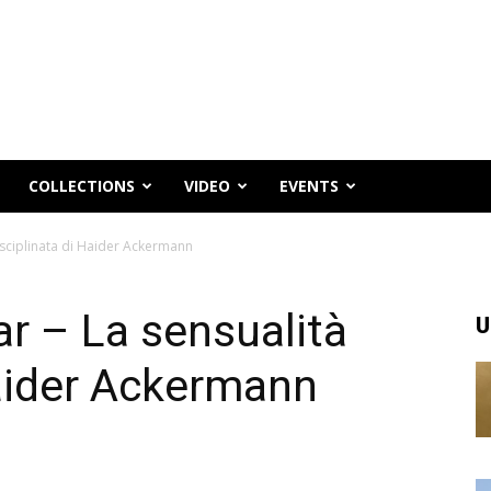
COLLECTIONS
VIDEO
EVENTS
sciplinata di Haider Ackermann
r – La sensualità
U
Haider Ackermann