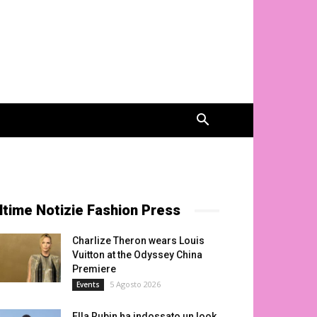
ltime Notizie Fashion Press
Charlize Theron wears Louis
Vuitton at the Odyssey China
Premiere
5 Agosto 2026
Events
Ella Rubin ha indossato un look