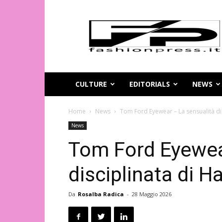
Magazine
di
moda
online
–
FashionPress.it
CULTURE
EDITORIALS
NEWS
Home
News
Tom Ford Eyewear – La sensualità di
News
Tom Ford Eyewea
disciplinata di 
Da
Rosalba Radica
-
28 Maggio 2026