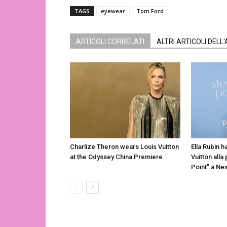
TAGS
eyewear
Tom Ford
ARTICOLI CORRELATI
ALTRI ARTICOLI DELL
Charlize Theron wears Louis Vuitton
Ella Rubin h
at the Odyssey China Premiere
Vuitton alla
Point” a Ne