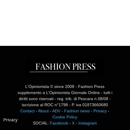
L'Opinionista © since 2008 - Fashion Press
supplemento a L'Opinionista Giornale Online - tutti i
diritti sono riservati - reg. trib. di Pescara n.08/08 -
iscrizione al ROC n°1798 - P. iva 01873660680
Contact
-
About
-
ADV
-
Fashion news
-
Privacy
-
Cookie Policy
Privacy
SOCIAL:
Facebook
-
X
-
Instagram