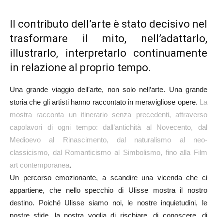
Il contributo dell’arte è stato decisivo nel
trasformare il mito, nell’adattarlo,
illustrarlo, interpretarlo continuamente
in relazione al proprio tempo.
Una grande viaggio dell’arte, non solo nell’arte. Una grande
storia che gli artisti hanno raccontato in meravigliose opere.
La
mostra racconta un itinerario senza precedenti, attraverso
capolavori di ogni tempo: dall’antichità al Novecento, dal
Medioevo al Rinascimento, dal naturalismo al neo-
classicismo, dal Romanticismo al Simbolismo, fino alla Film
art contemporanea
.
Un percorso emozionante, a scandire una vicenda che ci
appartiene, che nello specchio di Ulisse mostra il nostro
destino. Poiché Ulisse siamo noi, le nostre inquietudini, le
nostre sfide, la nostra voglia di rischiare, di conoscere, di