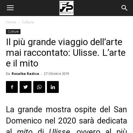
Home
Culture
Culture
Il più grande viaggio dell’arte
mai raccontato: Ulisse. L’arte
e il mito
Da
Rosalba Radica
-
27 Ottobre 2019
La grande mostra ospite del San
Domenico nel 2020 sarà dedicata
al
mito
di
Ulisse
, ovvero al più