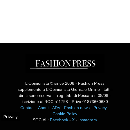
L'Opinionista © since 2008 - Fashion Press
supplemento a L'Opinionista Giornale Online - tutti i
diritti sono riservati - reg. trib. di Pescara n.08/08 -
iscrizione al ROC n°1798 - P. iva 01873660680
Contact
-
About
-
ADV
-
Fashion news
-
Privacy
-
Cookie Policy
Privacy
SOCIAL:
Facebook
-
X
-
Instagram