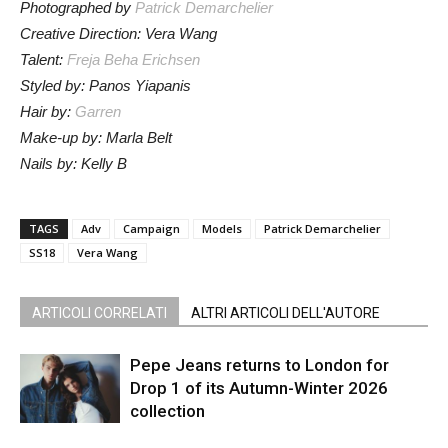
Photographed by
Patrick Demarchelier
Creative Direction: Vera Wang
Talent:
Freja Beha Erichsen
Styled by: Panos Yiapanis
Hair by:
Garren
Make-up by: Marla Belt
Nails by: Kelly B
TAGS
Adv
Campaign
Models
Patrick Demarchelier
SS18
Vera Wang
ARTICOLI CORRELATI
ALTRI ARTICOLI DELL'AUTORE
Pepe Jeans returns to London for
Drop 1 of its Autumn-Winter 2026
collection