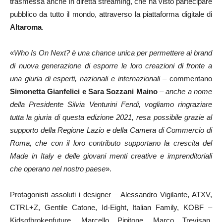
trasmessa anche in diretta streaming, che ha visto partecipare
pubblico da tutto il mondo, attraverso la piattaforma digitale di
Altaroma
.
«
Who Is On Next? è una chance unica per permettere ai brand
di nuova generazione di esporre le loro creazioni di fronte a
una giuria di esperti, nazionali e internazionali
– commentano
Simonetta Gianfelici e Sara Sozzani Maino
–
anche a nome
della Presidente Silvia Venturini Fendi, vogliamo ringraziare
tutta la giuria di questa edizione 2021, resa possibile grazie al
supporto della Regione Lazio e della Camera di Commercio di
Roma, che con il loro contributo supportano la crescita del
Made in Italy e delle giovani menti creative e imprenditoriali
che operano nel nostro paese
».
Protagonisti assoluti i designer – Alessandro Vigilante, ATXV,
CTRL+Z, Gentile Catone, Id-Eight, Italian Family, KOBF –
Kidsofbrokenfuture, Marcello Pipitone, Marco Trevisan,