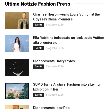
Ultime Notizie Fashion Press
Charlize Theron wears Louis Vuitton at the
Odyssey China Premiere
5 Agosto 2026
Events
Ella Rubin ha indossato un look Louis Vuitton
alla premiere di...
5 Agosto 2026
Events
Dior presents Harry Styles
5 Agosto 2026
Events
SUMO Turns Archival Fashion into a Living
Exhibition in Berlin
3 Agosto 2026
Events
Dior presents Iggy Pop