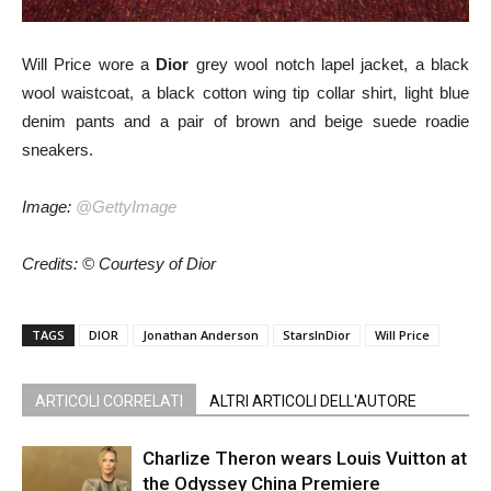
Will Price wore a
Dior
grey wool notch lapel jacket, a black
wool waistcoat, a black cotton wing tip collar shirt, light blue
denim pants and a pair of brown and beige suede roadie
sneakers.
Image:
@GettyImage
Credits: © Courtesy of Dior
TAGS
DIOR
Jonathan Anderson
StarsInDior
Will Price
ARTICOLI CORRELATI
ALTRI ARTICOLI DELL'AUTORE
Charlize Theron wears Louis Vuitton at
the Odyssey China Premiere