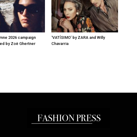
omne 2026 campaign
‘VATÍSIMO’ by ZARA and Willy
ed by Zoë Ghertner
Chavarria