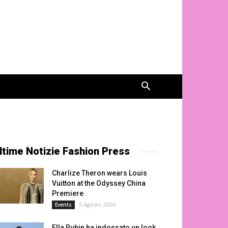
ltime Notizie Fashion Press
Charlize Theron wears Louis
Vuitton at the Odyssey China
Premiere
5 Agosto 2026
Events
Ella Rubin ha indossato un look