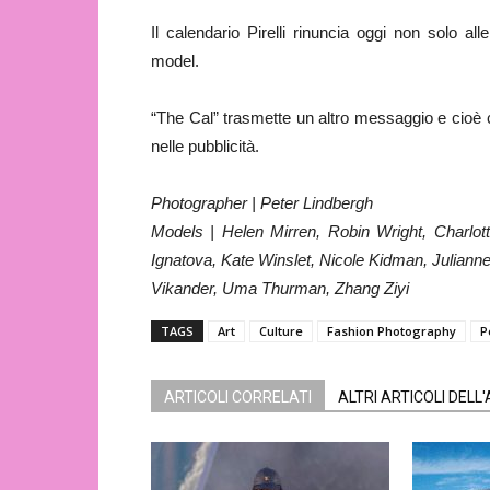
Il calendario Pirelli rinuncia oggi non solo a
model.
“The Cal” trasmette un altro messaggio e cioè c
nelle pubblicità.
Photographer | Peter Lindbergh
Models | Helen Mirren, Robin Wright, Charlot
Ignatova, Kate Winslet, Nicole Kidman, Julian
Vikander, Uma Thurman, Zhang Ziyi
TAGS
Art
Culture
Fashion Photography
P
ARTICOLI CORRELATI
ALTRI ARTICOLI DELL