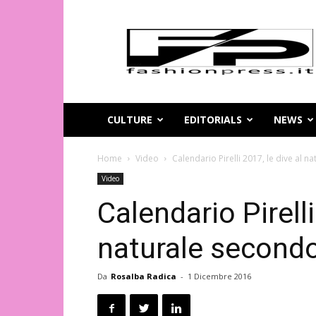
Magazine
di
moda
online
–
FashionPress.it
CULTURE
EDITORIALS
NEWS
Home
Video
Calendario Pirelli 2017, le dive al 
Video
Calendario Pirelli
naturale second
Da
Rosalba Radica
-
1 Dicembre 2016