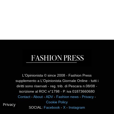
L'Opinionista © since 2008 - Fashion Press
supplemento a L'Opinionista Giornale Online - tutti i
diritti sono riservati - reg. trib. di Pescara n.08/08 -
iscrizione al ROC n°1798 - P. iva 01873660680
Contact
-
About
-
ADV
-
Fashion news
-
Privacy
-
Cookie Policy
Privacy
SOCIAL:
Facebook
-
X
-
Instagram