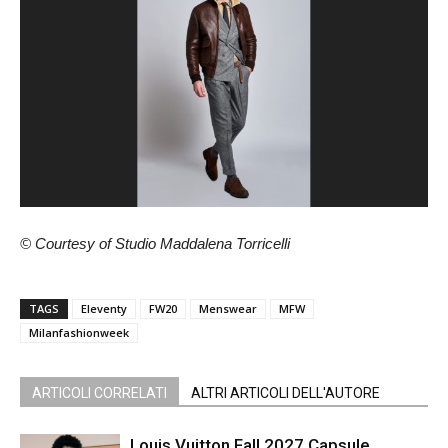
© Courtesy of Studio Maddalena Torricelli
TAGS
Eleventy
FW20
Menswear
MFW
Milanfashionweek
ARTICOLI CORRELATI
ALTRI ARTICOLI DELL'AUTORE
Louis Vuitton Fall 2027 Capsule