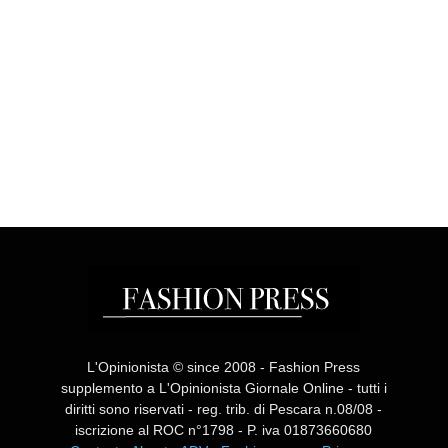
L'Opinionista © since 2008 - Fashion Press
supplemento a L'Opinionista Giornale Online - tutti i
diritti sono riservati - reg. trib. di Pescara n.08/08 -
iscrizione al ROC n°1798 - P. iva 01873660680