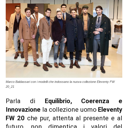
Marco Baldassari con i modelli che indossano la nuova collezione Eleventy FW
20_21
Parla di
Equilibrio, Coerenza e
Innovazione
la collezione uomo
Eleventy
FW 20
che pur, attenta al presente e al
futuro, non dimentica i valori del