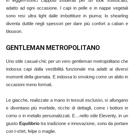
in leggeri-soffici cappotti sfoderati per un look sofisticato,
adatto ad ogni occasione. I capi in pelle e in nappe vegetali
sono resi ultra light dalle imbottiture in piuma; lo shearling
diventa duttile negli spessori per dare più confort a caban e
blouson.
GENTLEMAN METROPOLITANO
Uno stile casual-chic per un vero gentleman metropolitano che
indossa capi dalla vestibilità funzionale ma adatti ai diversi
momenti della giornata. E indossa lo smoking come un abito in
occasioni meno formali.
Le giacche, realizzate a mano in tessuti esclusivi, si allungano
e diventano più morbide, ricche di dettagli, come i bottoni in
corno o in metallo personalizzati. E…nello stile Eleventy, in un
giusto
Equilibrio
tra tradizione e innovazione, sono da portare
con t-shirt, felpe o maglie.