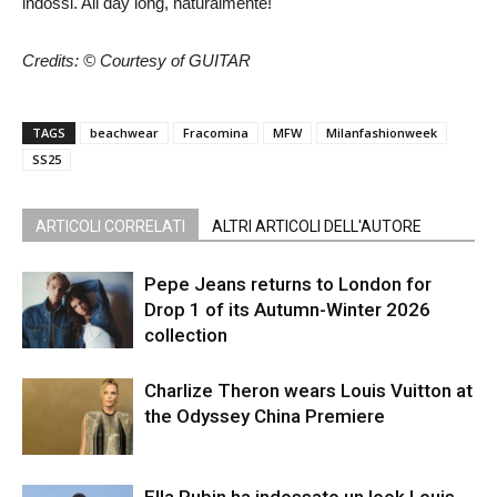
indossi. All day long, naturalmente!
Credits: © Courtesy of GUITAR
TAGS
beachwear
Fracomina
MFW
Milanfashionweek
SS25
ARTICOLI CORRELATI
ALTRI ARTICOLI DELL'AUTORE
Pepe Jeans returns to London for
Drop 1 of its Autumn-Winter 2026
collection
Charlize Theron wears Louis Vuitton at
the Odyssey China Premiere