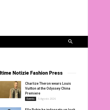
ltime Notizie Fashion Press
Charlize Theron wears Louis
Vuitton at the Odyssey China
Premiere
5 Agosto 2026
Events
Ella Rubin ha indossato un look