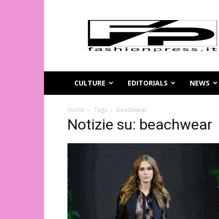
Magazine
di
moda
online
–
FashionPress.it
CULTURE
EDITORIALS
NEWS
Home
Tags
Beachwear
Notizie su: beachwear