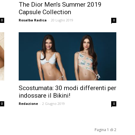
The Dior Men’s Summer 2019
Capsule Collection
Rosalba Radica
-
20 Luglio 2019
0
0
Scostumata: 30 modi differenti per
indossare il Bikini!
Redazione
-
2 Giugno 2019
0
0
Pagina 1 di 2