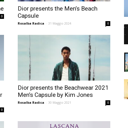
me
Dior presents the Men’s Beach
Capsule
0
Rosalba Radica
-
31 Maggio 2024
0
Dior presents the Beachwear 2021
r
Men’s Capsule by Kim Jones
Rosalba Radica
-
30 Maggio 2021
0
0