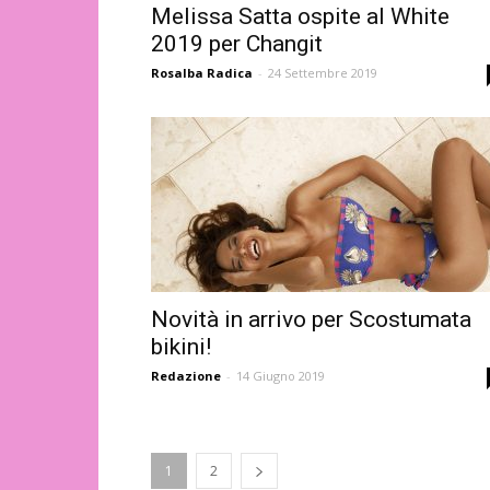
Melissa Satta ospite al White
2019 per Changit
Rosalba Radica
-
24 Settembre 2019
Novità in arrivo per Scostumata
bikini!
Redazione
-
14 Giugno 2019
1
2