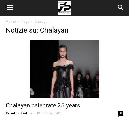
Home
Tags
Chalayan
Notizie su: Chalayan
Chalayan celebrate 25 years
Rosalba Radica
-
19 Febbraio 2019
0