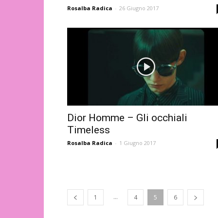
Rosalba Radica
-
26 Giugno 2017
Dior Homme – Gli occhiali
Timeless
Rosalba Radica
-
1 Giugno 2017
...
1
4
5
6