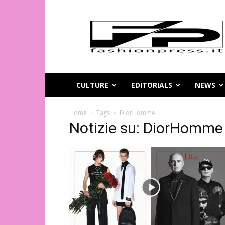
Magazine
di
moda
online
–
FashionPress.it
CULTURE
EDITORIALS
NEWS
Home
Tags
DiorHomme
Notizie su: DiorHomme