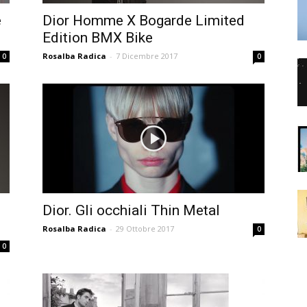
e
Dior Homme X Bogarde Limited
Edition BMX Bike
Rosalba Radica
-
7 Dicembre 2017
0
0
Dior. Gli occhiali Thin Metal
Rosalba Radica
-
29 Ottobre 2017
0
0