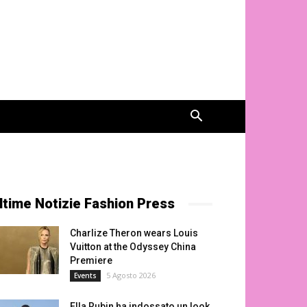
ltime Notizie Fashion Press
Charlize Theron wears Louis
Vuitton at the Odyssey China
Premiere
5 Agosto 2026
Events
Ella Rubin ha indossato un look