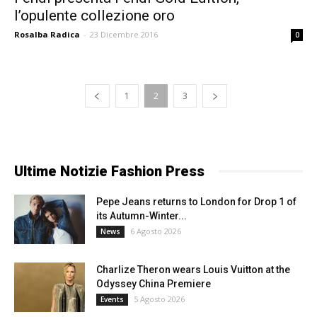
l’opulente collezione oro
Rosalba Radica
-
23 Dicembre 2016
0
1
2
3
Ultime Notizie Fashion Press
Pepe Jeans returns to London for Drop 1 of
its Autumn-Winter...
6 Agosto 2026
News
Charlize Theron wears Louis Vuitton at the
Odyssey China Premiere
5 Agosto 2026
Events