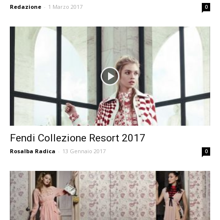
Redazione
-
1 Marzo 2017
0
Fendi Collezione Resort 2017
Rosalba Radica
-
13 Gennaio 2017
0