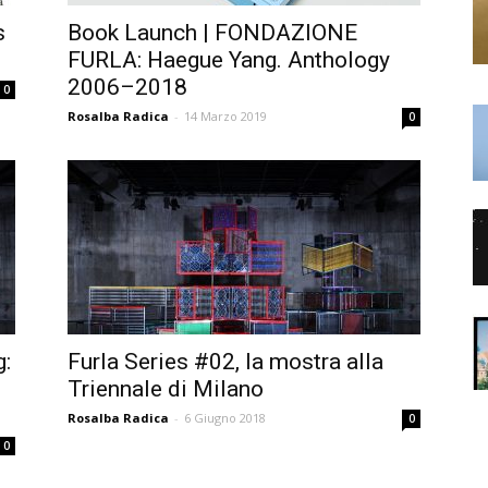
s
Book Launch | FONDAZIONE
FURLA: Haegue Yang. Anthology
2006–2018
0
Rosalba Radica
-
14 Marzo 2019
0
:
Furla Series #02, la mostra alla
Triennale di Milano
Rosalba Radica
-
6 Giugno 2018
0
0