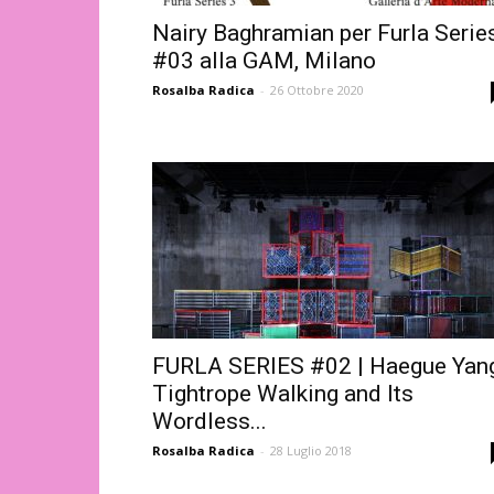
Nairy Baghramian per Furla Serie
#03 alla GAM, Milano
Rosalba Radica
-
26 Ottobre 2020
FURLA SERIES #02 | Haegue Yang
Tightrope Walking and Its
Wordless...
Rosalba Radica
-
28 Luglio 2018