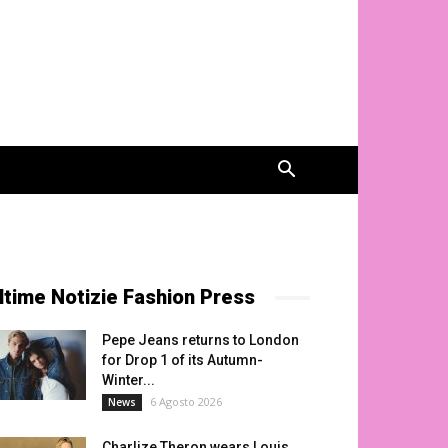
ltime Notizie Fashion Press
Pepe Jeans returns to London
for Drop 1 of its Autumn-
Winter...
6 Agosto 2026
News
Charlize Theron wears Louis