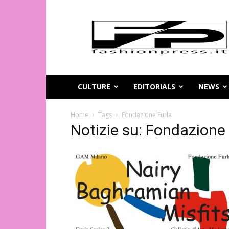
Magazine
di
moda
online
–
FashionPress.it
CULTURE
EDITORIALS
NEWS
Home
Tags
Fondazione Furla
Notizie su: Fondazione 