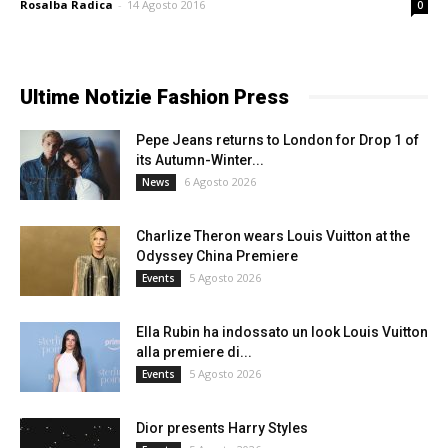
Rosalba Radica
-
14 Agosto 2016
0
Ultime Notizie Fashion Press
Pepe Jeans returns to London for Drop 1 of
its Autumn-Winter...
6 Agosto 2026
News
Charlize Theron wears Louis Vuitton at the
Odyssey China Premiere
5 Agosto 2026
Events
Ella Rubin ha indossato un look Louis Vuitton
alla premiere di...
5 Agosto 2026
Events
Dior presents Harry Styles