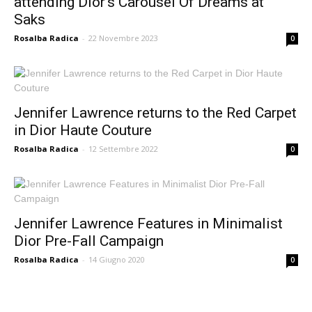
attending Dior’s Carousel Of Dreams at
Saks
Rosalba Radica
-
22 Novembre 2023
0
Jennifer Lawrence returns to the Red Carpet
in Dior Haute Couture
Rosalba Radica
-
12 Settembre 2022
0
Jennifer Lawrence Features in Minimalist
Dior Pre-Fall Campaign
Rosalba Radica
-
14 Giugno 2020
0