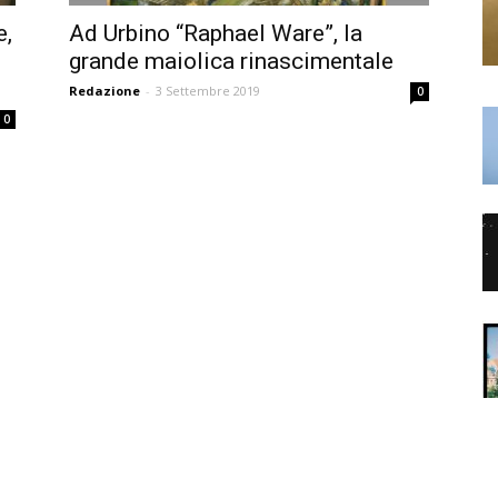
e,
Ad Urbino “Raphael Ware”, la
grande maiolica rinascimentale
Redazione
-
3 Settembre 2019
0
0