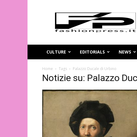
Magazine
di
moda
online
–
FashionPress.it
CULTURE
EDITORIALS
NEWS
Home
Tags
Palazzo Ducale di Urbino
Notizie su: Palazzo Duc