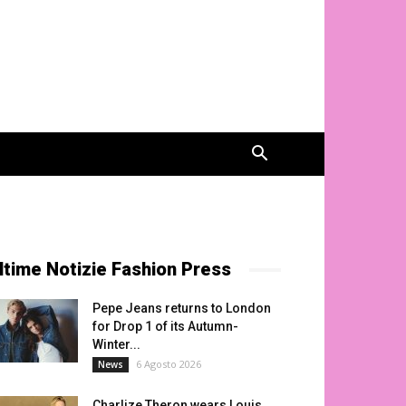
ltime Notizie Fashion Press
Pepe Jeans returns to London
for Drop 1 of its Autumn-
Winter...
6 Agosto 2026
News
Charlize Theron wears Louis