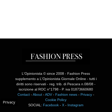
L'Opinionista © since 2008 - Fashion Press
supplemento a L'Opinionista Giornale Online - tutti i
diritti sono riservati - reg. trib. di Pescara n.08/08 -
iscrizione al ROC n°1798 - P. iva 01873660680
Contact
-
About
-
ADV
-
Fashion news
-
Privacy
-
Cookie Policy
Privacy
SOCIAL:
Facebook
-
X
-
Instagram