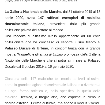
Coppa, Leda e il cigno, Francesco Xanto Avelli, Urbino, 1530 ca.
La Galleria Nazionale delle Marche
, dal 31 ottobre 2019 al 13
aprile 2020, svela
147 raffinati esemplari di maiolica
rinascimentale italiana
, provenienti dalla più grande
collezione privata del settore al mondo.
Una raccolta di altissimo livello appartenente ad un colto
collezionista che ha concesso di esporre il suo tesoro al
Palazzo Ducale di Urbino
, in concomitanza con la grande
mostra “
Raffaello e gli amici di Urbino promossa dalla
Galleria
Nazionale delle Marche e che si potrà ammirare al Palazzo
Ducale dal 3 ottobre 2019 al 19 gennaio 2020.
Ciascuna delle 147 maioliche testimonia, a livelli altissimi,
come la grande stagione rinascimentale italiana sia riverberata
su ogni forma artistica e, nello specifico, in quella della
maiolica
. Tecnica, o meglio arte, che esprime in pieno la
ricerca estetica, il clima culturale, ma anche il modus vivendi,