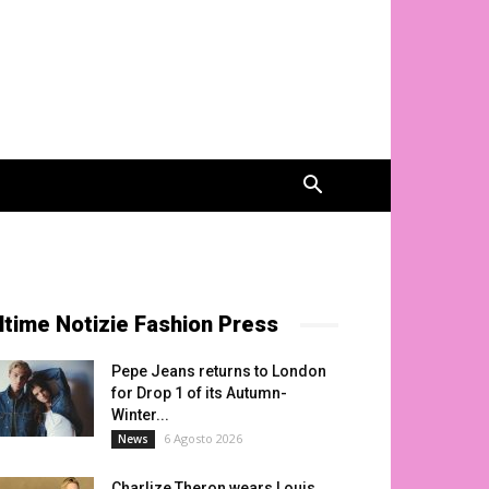
ltime Notizie Fashion Press
Pepe Jeans returns to London
for Drop 1 of its Autumn-
Winter...
6 Agosto 2026
News
Charlize Theron wears Louis