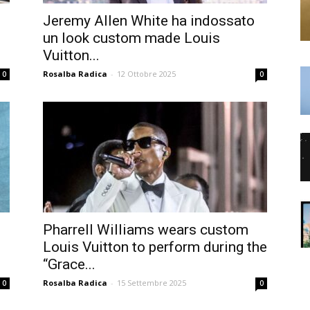
Jeremy Allen White ha indossato
un look custom made Louis
Vuitton...
Rosalba Radica
-
12 Ottobre 2025
0
0
Pharrell Williams wears custom
Louis Vuitton to perform during the
“Grace...
Rosalba Radica
-
15 Settembre 2025
0
0