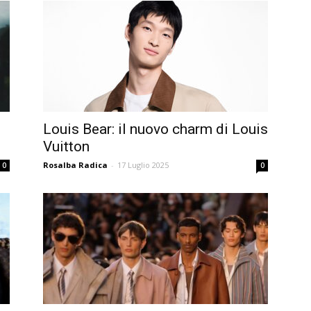
Louis Bear: il nuovo charm di Louis
Vuitton
Rosalba Radica
-
17 Luglio 2025
0
0