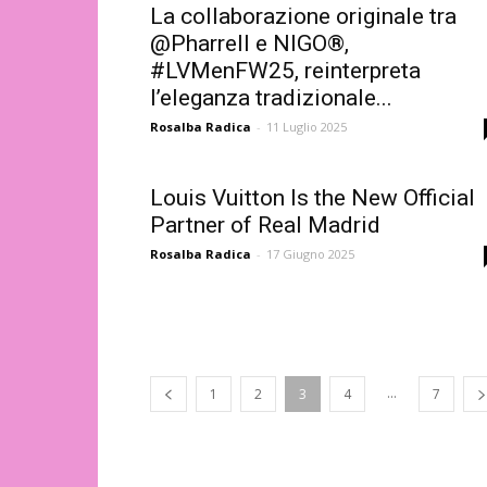
La collaborazione originale tra
@Pharrell e NIGO®,
#LVMenFW25, reinterpreta
l’eleganza tradizionale...
Rosalba Radica
-
11 Luglio 2025
Louis Vuitton Is the New Official
Partner of Real Madrid
Rosalba Radica
-
17 Giugno 2025
...
1
2
3
4
7