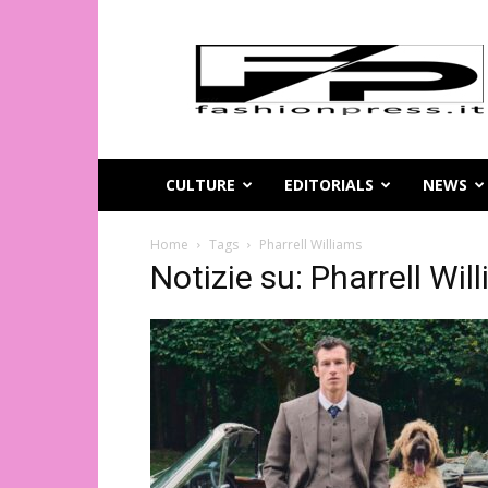
Magazine
di
moda
online
–
FashionPress.it
CULTURE
EDITORIALS
NEWS
Home
Tags
Pharrell Williams
Notizie su: Pharrell Wil