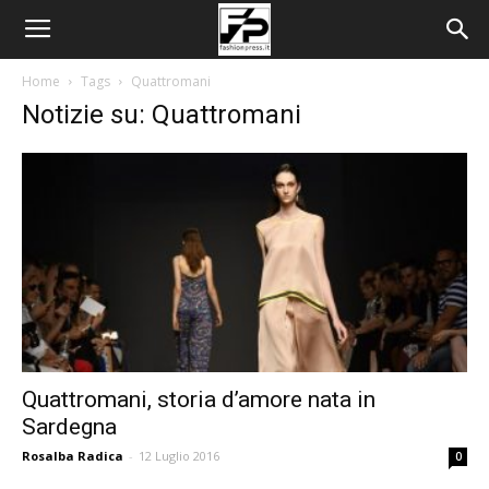
Home
Tags
Quattromani
Notizie su: Quattromani
Quattromani, storia d’amore nata in
Sardegna
Rosalba Radica
-
12 Luglio 2016
0