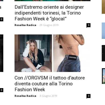
a
Dall’Estremo oriente ai designer
indipendenti torinesi, la Torino
Fashion Week è “glocal”
0
Rosalba Radica
-
29 Giugno 2019
0
l
Con //ORGVSM il tattoo d’autore
diventa couture alla Torino
Fashion Week
0
Rosalba Radica
-
4 Giugno 2019
0