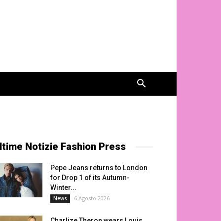
ltime Notizie Fashion Press
Pepe Jeans returns to London
for Drop 1 of its Autumn-
Winter...
6 Agosto 2026
News
Charlize Theron wears Louis