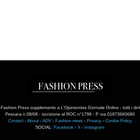
ashion Press supplemento a L'Opinionista Giornale Online - tutti i diritti
Pescara n.08/08 - iscrizione al ROC n°1798 - P. iva 01873660680
Contact
-
About
-
ADV
-
Fashion news
-
Privacy
-
Cookie Policy
SOCIAL:
Facebook
-
X
-
Instagram