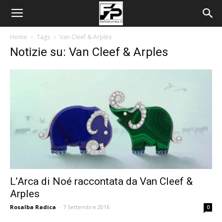
Home
Tags
Van Cleef & Arples
Notizie su: Van Cleef & Arples
L’Arca di Noé raccontata da Van Cleef &
Arples
Rosalba Radica
-
7 Settembre 2016
0