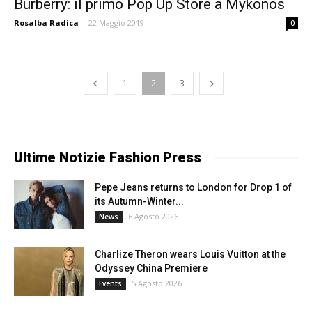
Burberry: il primo Pop Up Store a Mykonos
Rosalba Radica
-
22 Maggio 2019
0
1
2
3
Ultime Notizie Fashion Press
Pepe Jeans returns to London for Drop 1 of
its Autumn-Winter...
6 Agosto 2026
News
Charlize Theron wears Louis Vuitton at the
Odyssey China Premiere
5 Agosto 2026
Events