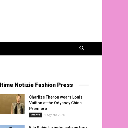
ltime Notizie Fashion Press
Charlize Theron wears Louis
Vuitton at the Odyssey China
Premiere
5 Agosto 2026
Events
Ella Rubin ha indossato un look