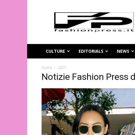
Magazine
di
moda
online
–
FashionPress.it
CULTURE
EDITORIALS
NEWS
Home
2021
Notizie Fashion Press d