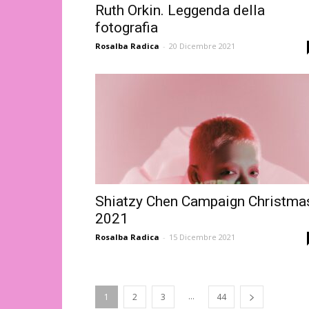
Ruth Orkin. Leggenda della
fotografia
Rosalba Radica
-
20 Dicembre 2021
Shiatzy Chen Campaign Christma
2021
Rosalba Radica
-
15 Dicembre 2021
...
1
2
3
44