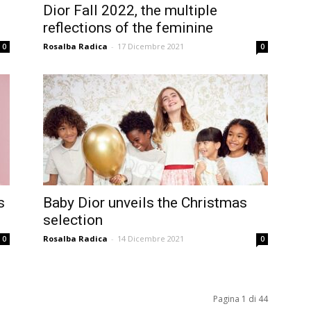
Dior Fall 2022, the multiple
reflections of the feminine
Rosalba Radica
-
17 Dicembre 2021
0
0
s
Baby Dior unveils the Christmas
selection
Rosalba Radica
-
14 Dicembre 2021
0
0
Pagina 1 di 44