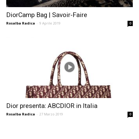
DiorCamp Bag | Savoir-Faire
Rosalba Radica
-
9 Aprile 2019
0
Dior presenta: ABCDIOR in Italia
Rosalba Radica
-
27 Marzo 2019
0