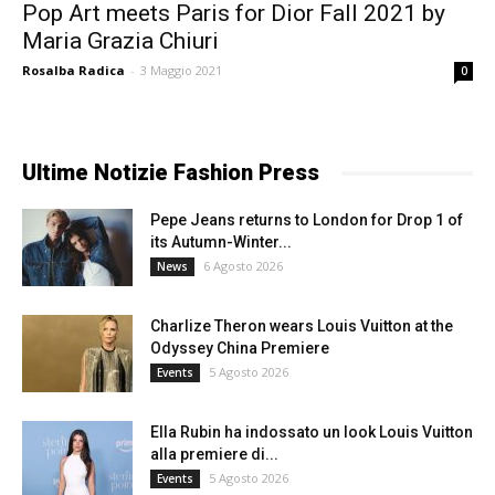
Pop Art meets Paris for Dior Fall 2021 by
Maria Grazia Chiuri
Rosalba Radica
-
3 Maggio 2021
0
Ultime Notizie Fashion Press
Pepe Jeans returns to London for Drop 1 of
its Autumn-Winter...
6 Agosto 2026
News
Charlize Theron wears Louis Vuitton at the
Odyssey China Premiere
5 Agosto 2026
Events
Ella Rubin ha indossato un look Louis Vuitton
alla premiere di...
5 Agosto 2026
Events