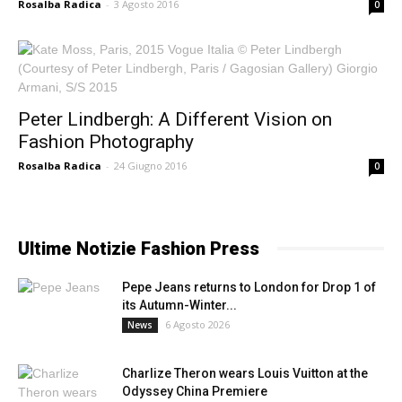
Rosalba Radica
-
3 Agosto 2016
0
Peter Lindbergh: A Different Vision on
Fashion Photography
Rosalba Radica
-
24 Giugno 2016
0
Ultime Notizie Fashion Press
Pepe Jeans returns to London for Drop 1 of
its Autumn-Winter...
6 Agosto 2026
News
Charlize Theron wears Louis Vuitton at the
Odyssey China Premiere