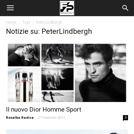
Home
Tags
PeterLindbergh
Notizie su: PeterLindbergh
Il nuovo Dior Homme Sport
Rosalba Radica
-
27 Febbraio 2017
0