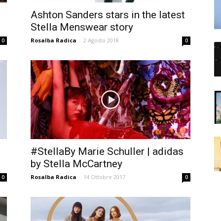
Ashton Sanders stars in the latest
Stella Menswear story
Rosalba Radica
-
2 Agosto 2018
0
0
#StellaBy Marie Schuller | adidas
by Stella McCartney
Rosalba Radica
-
14 Ottobre 2017
0
0