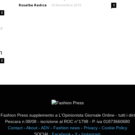
Rosalba Radica
-
16 Novembre 2016
0
0
n
0
ashion Press supplemento a L'Opinionista Giornale Online - tutti i diritti
Pescara n.08/08 - iscrizione al ROC n°1798 - P. iva 01873660680
Contact
-
About
-
ADV
-
Fashion news
-
Privacy
-
Cookie Policy
SOCIAL:
Facebook
-
X
-
Instagram