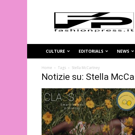
Magazine
di
moda
online
–
FashionPress.it
CULTURE
EDITORIALS
NEWS
Home
Tags
Stella McCartney
Notizie su: Stella McCa