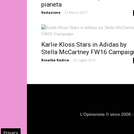
pianeta
Redazione
-
21 Marzo 2017
Karlie Kloss Stars in Adidas by
Stella McCartney FW16 Campaig
Rosalba Radica
-
25 Luglio 2016
L'Opinionista © since 2008 - F
Privacy