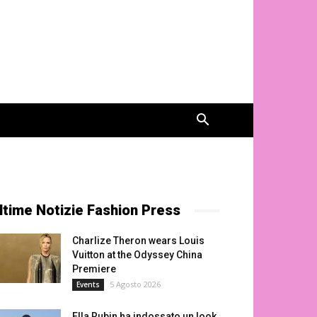
ltime Notizie Fashion Press
Charlize Theron wears Louis
Vuitton at the Odyssey China
Premiere
5 Agosto 2026
Events
Ella Rubin ha indossato un look