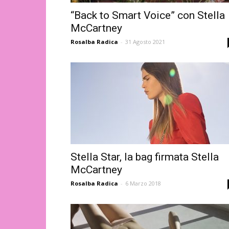
“Back to Smart Voice” con Stella
McCartney
Rosalba Radica
-
31 Agosto 2021
Stella Star, la bag firmata Stella
McCartney
Rosalba Radica
-
6 Marzo 2018