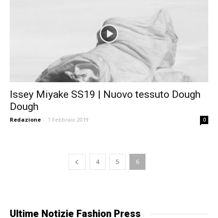
Issey Miyake SS19 | Nuovo tessuto Dough
Dough
Redazione
-
1 Febbraio 2019
0
4
5
6
Ultime Notizie Fashion Press