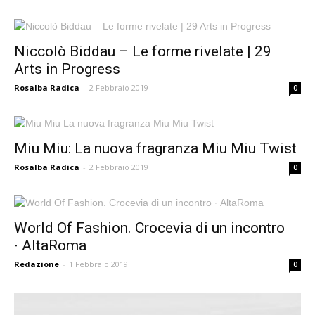
Niccolò Biddau – Le forme rivelate | 29
Arts in Progress
Rosalba Radica
-
2 Febbraio 2019
0
Miu Miu: La nuova fragranza Miu Miu Twist
Rosalba Radica
-
2 Febbraio 2019
0
World Of Fashion. Crocevia di un incontro
∙ AltaRoma
Redazione
-
1 Febbraio 2019
0