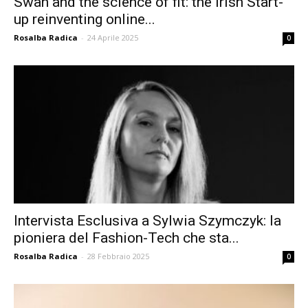
Swan and the science of fit: the Irish Start-
up reinventing online...
Rosalba Radica
-
24 Aprile 2025
0
Intervista Esclusiva a Sylwia Szymczyk: la
pioniera del Fashion-Tech che sta...
Rosalba Radica
-
28 Febbraio 2025
0