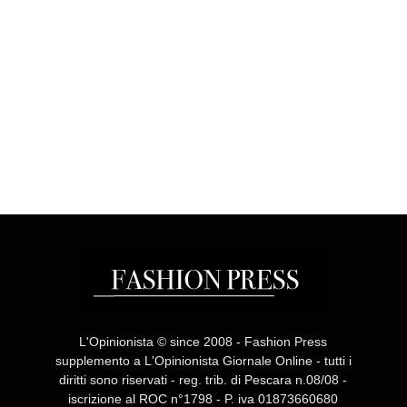
L'Opinionista © since 2008 - Fashion Press
supplemento a L'Opinionista Giornale Online - tutti i
diritti sono riservati - reg. trib. di Pescara n.08/08 -
iscrizione al ROC n°1798 - P. iva 01873660680