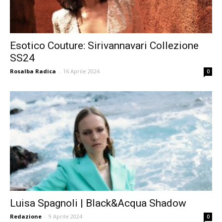
Esotico Couture: Sirivannavari Collezione
SS24
Rosalba Radica
-
16 Aprile 2024
0
Luisa Spagnoli | Black&Acqua Shadow
Redazione
-
9 Aprile 2024
0