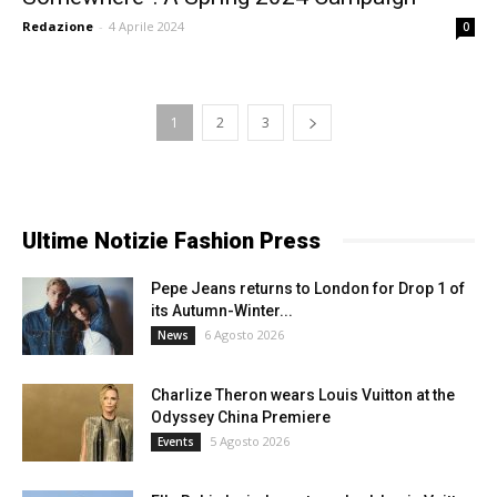
Redazione
-
4 Aprile 2024
0
1
2
3
Ultime Notizie Fashion Press
Pepe Jeans returns to London for Drop 1 of
its Autumn-Winter...
6 Agosto 2026
News
Charlize Theron wears Louis Vuitton at the
Odyssey China Premiere
5 Agosto 2026
Events