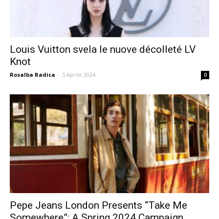
Louis Vuitton svela le nuove décolleté LV
Knot
Rosalba Radica
-
5 Aprile 2024
0
Pepe Jeans London Presents “Take Me
Somewhere”: A Spring 2024 Campaign